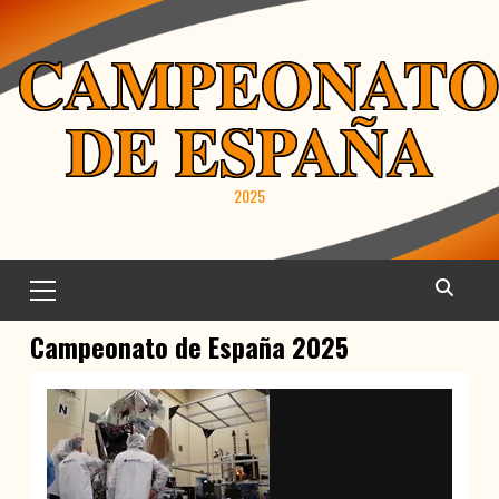
Saltar
al
CAMPEONAT
contenido
DE ESPAÑA
2025
Menú
principal
Campeonato de España 2025